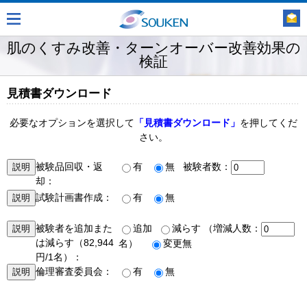
肌のくすみ改善・ターンオーバー改善効果の
検証
見積書ダウンロード
必要なオプションを選択して
「見積書ダウンロード」
を押してくだ
さい。
被験品回収・返
有
無 被験者数：
却：
試験計画書作成：
有
無
被験者を追加また
追加
減らす （増減人数：
は減らす（82,944
名）
変更無
円/1名）：
倫理審査委員会：
有
無